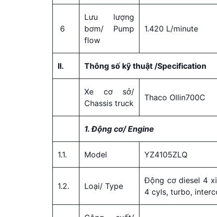
Lưu lượng
6
bơm/ Pump
1.420 L/minute
flow
II.
Thông số kỹ thuật /Specification
Xe cơ sở/
Thaco Ollin700C
Chassis truck
1. Động cơ/ Engine
1.1.
Model
YZ4105ZLQ
Động cơ diesel 4 xi
1.2.
Loại/ Type
4 cyls, turbo, inter