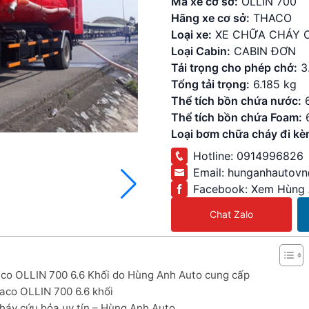
Mã xe cơ sở:
OLLIN 700
Hãng xe cơ sở:
THACO
Loại xe:
XE CHỮA CHÁY 
Loại Cabin:
CABIN ĐƠN
Tải trọng cho phép chở:
3
Tổng tải trọng:
6.185 kg
Thể tích bồn chứa nước:
Thể tích bồn chứa Foam:
Loại bơm chữa cháy đi kè
Hotline:
0914996826
Email:
hunganhautov
Facebook:
Xem Hùng 
Chat Zalo
aco OLLIN 700 6.6 Khối do Hùng Anh Auto cung cấp
aco OLLIN 700 6.6 khối
háy cứu hỏa uy tín – Hùng Anh Auto