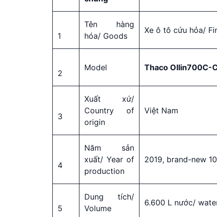
Tên hàng
Xe ô tô cứu hỏa/ Fi
1
hóa/ Goods
Model
Thaco Ollin700C-
2
Xuất xứ/
Country of
Việt Nam
3
origin
Năm sản
xuất/ Year of
2019, brand-new 1
4
production
Dung tích/
6.600 L nước/ wate
5
Volume