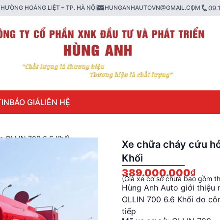
HƯỜNG HOÀNG LIỆT – TP. HÀ NỘI
HUNGANHAUTOVN@GMAIL.COM
09.
IN
BÁO GIÁ
LIÊN HỆ
o OLLIN 700 6.6 Khối
Xe chữa cháy cứu h
Khối
389.000.000
₫
(Giá xe cơ sở chưa bao gồm th
Hùng Anh Auto giới thiệu
OLLIN 700 6.6 Khối do côn
tiếp