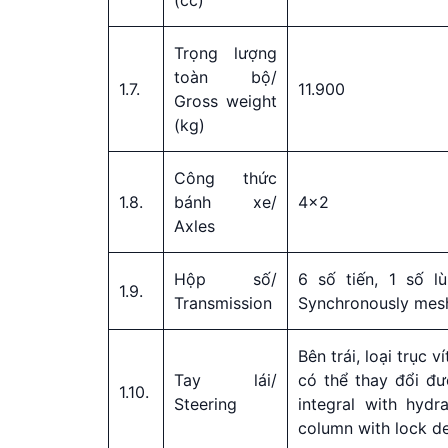
Trọng lượng
toàn bộ/
1.7.
11.900
Gross weight
(kg)
Công thức
1.8.
bánh xe/
4×2
Axles
Hộp số/
6 số tiến, 1 số l
1.9.
Transmission
Synchronously mes
Bên trái, loại trục v
Tay lái/
có thể thay đổi đượ
1.10.
Steering
integral with hydra
column with lock d