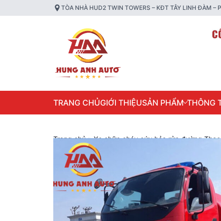
TÒA NHÀ HUD2 TWIN TOWERS – KĐT TÂY LINH ĐÀM – P
TRANG CHỦ
GIỚI THIỆU
SẢN PHẨM
THÔNG T
Trang chủ
»
Xe chữa cháy cứu hỏa rửa đường Thac