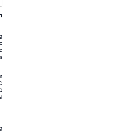
h
g
c
c
a
m
C
00
i
g