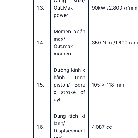
Công suất/
1.3.
Out.Max
90kW /2.800 /r/min
power
Momen xoắn
max/
1.4.
350 N.m /1.600 r/m
Out.max
momen
Đường kính x
hành trình
1.5.
piston/ Bore
105 x 118 mm
x stroke of
cyl
Dung tích xi
lanh/
1.6.
4.087 cc
Displacement
(cc)