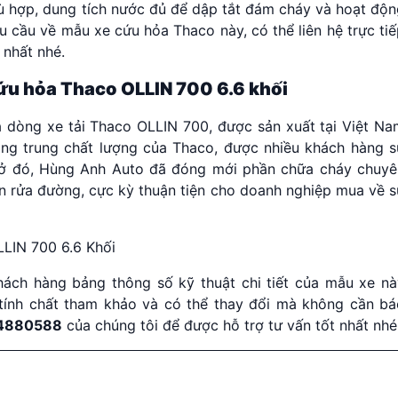
hù hợp, dung tích nước đủ để dập tắt đám cháy và hoạt độ
 cầu về mẫu xe cứu hỏa Thaco này, có thể liên hệ trực ti
 nhất nhé.
ứu hỏa Thaco OLLIN 700 6.6 khối
dòng xe tải Thaco OLLIN 700, được sản xuất tại Việt Na
ạng trung chất lượng của Thaco, được nhiều khách hàng s
 sở đó, Hùng Anh Auto đã đóng mới phần chữa cháy chuyê
n rửa đường, cực kỳ thuận tiện cho doanh nghiệp mua về s
hách hàng bảng thông số kỹ thuật chi tiết của mẫu xe nà
tính chất tham khảo và có thể thay đổi mà không cần bá
04880588
của chúng tôi để được hỗ trợ tư vấn tốt nhất nhé