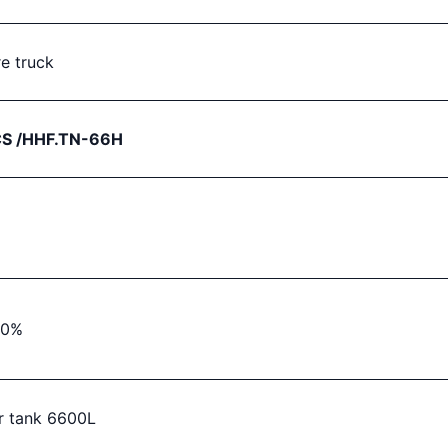
re truck
CS /HHF.TN-66H
00%
r tank 6600L