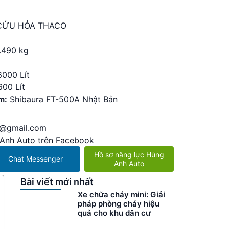
CỨU HỎA THACO
.490 kg
6000 Lít
600 Lít
m:
Shibaura FT-500A Nhật Bản
n@gmail.com
Anh Auto trên Facebook
Hồ sơ năng lực Hùng
Chat Messenger
Anh Auto
Bài viết mới nhất
Xe chữa cháy mini: Giải
pháp phòng cháy hiệu
quả cho khu dân cư