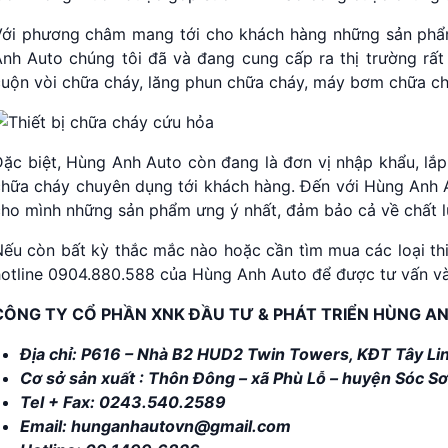
Với phương châm mang tới cho khách hàng những sản phẩm
Anh Auto chúng tôi đã và đang cung cấp ra thị trường rất
cuộn vòi chữa cháy, lăng phun chữa cháy, máy bơm chữa ch
ặc biệt, Hùng Anh Auto còn đang là đơn vị nhập khẩu, lắp
chữa cháy chuyên dụng tới khách hàng. Đến với Hùng Anh 
cho mình những sản phẩm ưng ý nhất, đảm bảo cả về chất l
Nếu còn bất kỳ thắc mắc nào hoặc cần tìm mua các loại th
otline 0904.880.588 của Hùng Anh Auto để được tư vấn và 
CÔNG TY CỔ PHẦN XNK ĐẦU TƯ & PHÁT TRIỂN HÙNG A
Địa chỉ: P616 – Nhà B2 HUD2 Twin Towers, KĐT Tây Lin
Cơ sở sản xuất : Thôn Đông – xã Phù Lỗ – huyện Sóc Sơ
Tel + Fax:
0243.540.2589
Email:
hunganhautovn@gmail.com