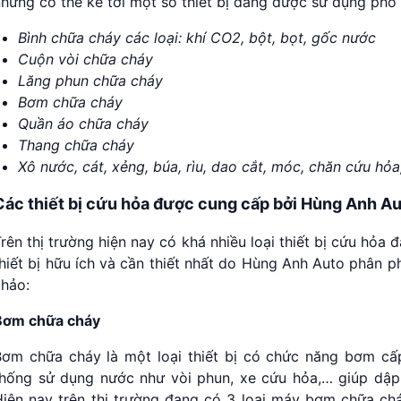
hưng có thể kể tới một số thiết bị đang được sử dụng phổ 
Bình chữa cháy các loại: khí CO2, bột, bọt, gốc nước
Cuộn vòi chữa cháy
Lăng phun chữa cháy
Bơm chữa cháy
Quần áo chữa cháy
Thang chữa cháy
Xô nước, cát,
xẻng, búa, rìu, dao cắt, móc, chăn cứu hỏ
Các thiết bị cứu hỏa được cung cấp bởi Hùng Anh A
rên thị trường hiện nay có khá nhiều loại thiết bị cứu hỏa
hiết bị hữu ích và cần thiết nhất do Hùng Anh Auto phân 
khảo:
Bơm chữa cháy
Bơm chữa cháy là một loại thiết bị có chức năng bơm cấ
thống sử dụng nước như vòi phun, xe cứu hỏa,… giúp dập
Hiện nay trên thị trường đang có 3 loại máy bơm chữa c