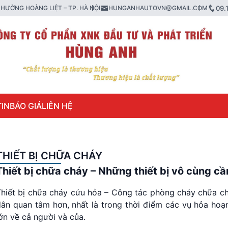
HƯỜNG HOÀNG LIỆT – TP. HÀ NỘI
HUNGANHAUTOVN@GMAIL.COM
09.
IN
BÁO GIÁ
LIÊN HỆ
THIẾT BỊ CHỮA CHÁY
Thiết bị chữa cháy
– Những thiết bị vô cùng cầ
Thiết bị chữa cháy cứu hỏa – Công tác phòng cháy chữa 
ân quan tâm hơn, nhất là trong thời điểm các vụ hỏa hoạn
ớn về cả người và của.