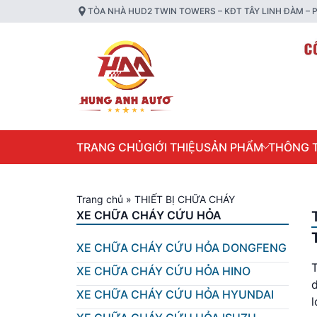
TÒA NHÀ HUD2 TWIN TOWERS – KĐT TÂY LINH ĐÀM – P
TRANG CHỦ
GIỚI THIỆU
SẢN PHẨM
THÔNG T
Trang chủ
»
THIẾT BỊ CHỮA CHÁY
XE CHỮA CHÁY CỨU HỎA
XE CHỮA CHÁY CỨU HỎA DONGFENG
XE CHỮA CHÁY CỨU HỎA HINO
d
XE CHỮA CHÁY CỨU HỎA HYUNDAI
l