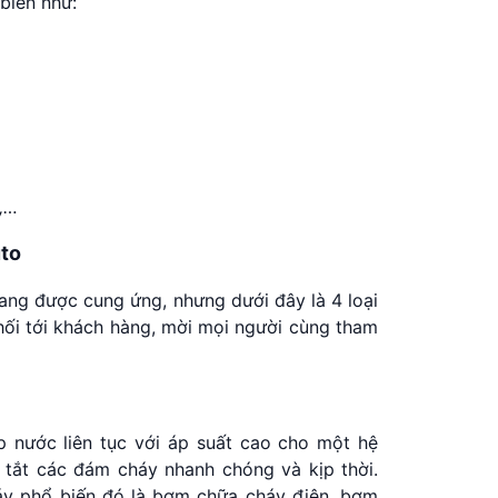
biến như:
a,…
uto
 đang được cung ứng, nhưng dưới đây là 4 loại
phối tới khách hàng, mời mọi người cùng tham
p nước liên tục với áp suất cao cho một hệ
 tắt các đám cháy nhanh chóng và kịp thời.
háy phổ biến đó là bơm chữa cháy điện, bơm