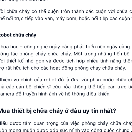
Vòi chữa cháy có thể cuộn tròn thành các cuộn vời chữa c
hể nối trực tiếp vào van, máy bơm, hoặc nối tiếp các cuộn 
Robot chữa cháy
hoa học – công nghệ ngày càng phát triển nên ngày càng c
công tác phòng cháy chữa cháy. Một trong những tiến bộ n
ới thiết kế nhỏ gọn và được tích hợp nhiều tính năng thô
rợ rất hữu ích cho các hoạt động phòng cháy chữa cháy.
Nhiệm vụ chính của robot đó là đưa vòi phun nước chữa ch
mà các cán bộ chiến sĩ cứu hỏa không thể tiếp cận trực t
amera để truyền hình ảnh về hệ thống điều khiển.
Mua thiết bị chữa cháy ở đâu uy tín nhất?
Hiểu được tầm quan trọng của việc phòng cháy chữa chá
luôn mong muốn được góp sức mình vào công cuộc chung 