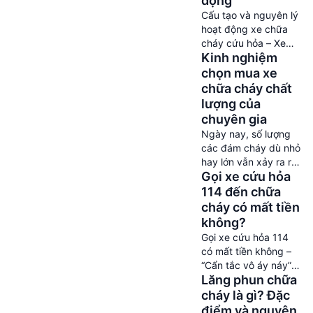
động
Đây chính là vài câu
Cấu tạo và nguyên lý
hỏi được nhiều khách
hoạt động xe chữa
hàng đi tìm kiếm lời
cháy cứu hỏa – Xe
giải đáp chi tiết nhất
Kinh nghiệm
chữa cháy không chỉ
hiện nay. Để […]
có mục đích là dùng
chọn mua xe
để dập tắt những
chữa cháy chất
đám lửa. Mà chúng
lượng của
còn có thể sử dụng
chuyên gia
cho nhiều lý do khác
Ngày nay, số lượng
nữa. Vậy thì cấu tạo,
các đám cháy dù nhỏ
nguyên lý hoạt động
hay lớn vẫn xảy ra rất
của các dòng xe cứu
Gọi xe cứu hỏa
nhiều. Chính vì điều
[…]
đó, quy định nhà
114 đến chữa
nước yêu cầu toàn bộ
cháy có mất tiền
người dân cần biết
không?
PCCC đúng cách.
Gọi xe cứu hỏa 114
Trong đó, các doanh
có mất tiền không –
nghiệp, công ty tư
“Cẩn tắc vô áy náy” –
nhân phải đầu tư mua
Lăng phun chữa
có lẽ ai cũng từng
xe chữa cháy để kịp
nghe câu tục ngữ này
cháy là gì? Đặc
thời xử […]
đúng không. Nhưng
điểm và nguyên