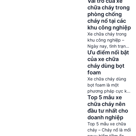
Vai trò của xe
nhiều tiện nghi,
nhưng cũng tiềm ẩn
chữa cháy trong
không ít nguy cơ
phòng chống
cháy nổ, đặc biệt là
cháy nổ tại các
tại các khu dân cư
khu công nghiệp
đông đúc, nhà cửa
Xe chữa cháy trong
san sát. Một sơ suất
khu công nghiệp –
nhỏ trong sử dụng
Ngày nay, tình trạng
điện, gas, hương
Ưu điểm nổi bật
cháy nổ diễn ra tại
khói,… cũng có thể
các khu công nghiệp
của xe chữa
châm […]
càng tăng cao hơn.
cháy dùng bọt
Theo thống kê, mỗi
foam
năm có hàng trăm vụ
Xe chữa cháy dùng
cháy từ mức độ nhỏ
bọt foam là một
cho đến lớn xảy đến
phương pháp cực kỳ
các khu công nghiệp
Top 5 mẫu xe
hiện đại, được ứng
trên cả nước. Sự cố
dụng vô cùng phổ
chữa cháy nên
này không […]
biến hiện nay. Đặc
đầu tư nhất cho
biệt, dòng bọt foam
doanh nghiệp
rất phù hợp với môi
Top 5 mẫu xe chữa
trường nguy hiểm
cháy – Cháy nổ là mối
như kho chứa nguyên
nguy hiểm tiềm ẩn, có