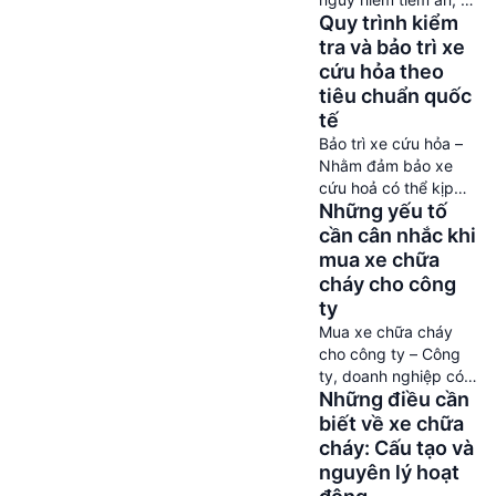
liệu, sân bay, nhà
Quy trình kiểm
thể gây thiệt hại nặng
máy hóa chất, những
nề về người và tài sản
tra và bảo trì xe
nơi có khả năng khiến
cho bất kỳ doanh
cứu hỏa theo
lửa càng […]
nghiệp nào. Trang bị
tiêu chuẩn quốc
xe chữa cháy phù
tế
hợp là giải pháp
Bảo trì xe cứu hỏa –
phòng ngừa hiệu quả,
Nhằm đảm bảo xe
đảm bảo an toàn và
cứu hoả có thể kịp
sự phát triển […]
Những yếu tố
thời xử lý các trường
hợp cháy nổ nguy
cần cân nhắc khi
hiểm xảy đến. Thì cần
mua xe chữa
phải đảm bảo quy
cháy cho công
trình kiểm tra, bảo trì
ty
xe được thực hiện
Mua xe chữa cháy
đúng theo định kỳ. Và
cho công ty – Công
tất nhiên, nếu công ty
ty, doanh nghiệp có
hoặc doanh nghiệp
Những điều cần
thể mua xe cứu hoả
[…]
được hay không?
biết về xe chữa
Những yếu tố nào
cháy: Cấu tạo và
cần cân nhắc trước
nguyên lý hoạt
khi mua xe PCCC?