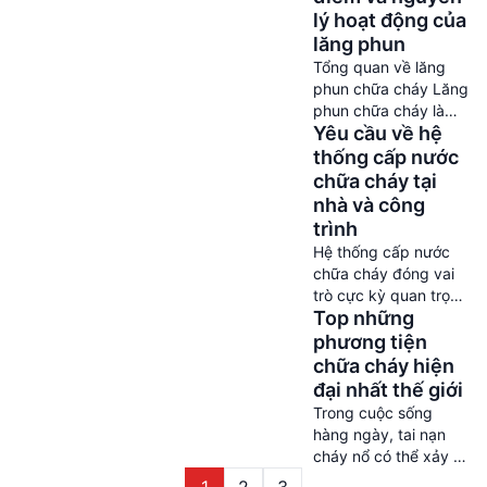
khi hoả hoạn ập đến,
lý hoạt động của
nhiều người lại chần
lăng phun
chừ không dám gọi
Tổng quan về lăng
114 vì sợ “mất tiền
phun chữa cháy Lăng
oan”. Liệu suy nghĩ
phun chữa cháy là
này có đúng? Gọi […]
Yêu cầu về hệ
một thiết bị quan
trọng trong hệ thống
thống cấp nước
chữa cháy, được sử
chữa cháy tại
dụng để phun nước
nhà và công
hoặc chất chữa cháy
trình
khác vào ngọn lửa
Hệ thống cấp nước
nhằm kiểm soát và
chữa cháy đóng vai
dập tắt đám cháy.
trò cực kỳ quan trọng
Cùng tìm hiểu về lăng
Top những
trong việc phòng
phun chữa cháy cùng
cháy chữa cháy. Hệ
phương tiện
nguyên lý […]
thống được thiết kế
chữa cháy hiện
để cung cấp nước
đại nhất thế giới
dập lửa hiệu quả,
Trong cuộc sống
giúp kiểm soát và tắt
hàng ngày, tai nạn
các vụ cháy nhanh
cháy nổ có thể xảy ra
chóng. Trong bài viết
bất cứ lúc nào và ở