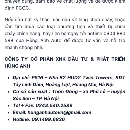
chuyên dụng, đảm bảo về chất lượng và đã được kiểm
định PCCC.
Nếu còn bất kỳ thắc mắc nào về lăng chữa cháy, hoặc
cần tìm mua các loại phương tiện và thiết bị chữa
cháy chính hãng, hãy liên hệ ngay tới hotline 0904 880
588 của Hùng Anh Auto để được tư vấn và hỗ trợ
nhanh chóng nhé.
CÔNG TY CỔ PHẦN XNK ĐẦU TƯ & PHÁT TRIỂN
HÙNG ANH
Địa chỉ: P616 – Nhà B2 HUD2 Twin Towers, KĐT
Tây Linh Đàm, Hoàng Liệt, Hoàng Mai, Hà Nội
Cơ sở sản xuất : Thôn Đông – xã Phù Lỗ – huyện
Sóc Sơn – TP. Hà Nội
Tel + Fax:
0243.540.2589
Email:
hunganhautovn@gmail.com
Hotline:
09.1499.6826