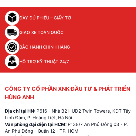
ĐẦY ĐỦ PHIẾU – GIẤY TỜ
GIAO XE TOÀN QUỐC
BẢO HÀNH CHÍNH HÃNG
HỖ TRỢ KỸ THUẬT 24/7
CÔNG TY CỔ PHẦN XNK ĐẦU TƯ & PHÁT TRIỂN
HÙNG ANH
Địa chỉ tại HN:
P616 - Nhà B2 HUD2 Twin Towers, KĐT Tây
Linh Đàm, P. Hoàng Liệt, Hà Nội
Văn phòng đại diện tại HCM:
P138/7 An Phú Đông 03 - P.
An Phú Đông - Quận 12 - TP. HCM