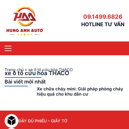
09.1499.6826
HOTLINE TƯ VẤN
Trang chủ
»
xe ô tô cứu hỏa THACO
xe ô tô cứu hỏa THACO
Bài viết mới nhất
Xe chữa cháy mini: Giải pháp phòng cháy
hiệu quả cho khu dân cư
ĐẦY ĐỦ PHIẾU – GIẤY TỜ