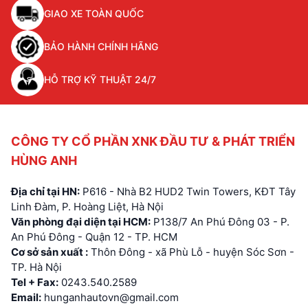
GIAO XE TOÀN QUỐC
BẢO HÀNH CHÍNH HÃNG
HỖ TRỢ KỸ THUẬT 24/7
CÔNG TY CỔ PHẦN XNK ĐẦU TƯ & PHÁT TRIỂN
HÙNG ANH
Địa chỉ tại HN:
P616 - Nhà B2 HUD2 Twin Towers, KĐT Tây
Linh Đàm, P. Hoàng Liệt, Hà Nội
Văn phòng đại diện tại HCM:
P138/7 An Phú Đông 03 - P.
An Phú Đông - Quận 12 - TP. HCM
Cơ sở sản xuất :
Thôn Đông - xã Phù Lỗ - huyện Sóc Sơn -
TP. Hà Nội
Tel + Fax:
0243.540.2589
Email:
hunganhautovn@gmail.com