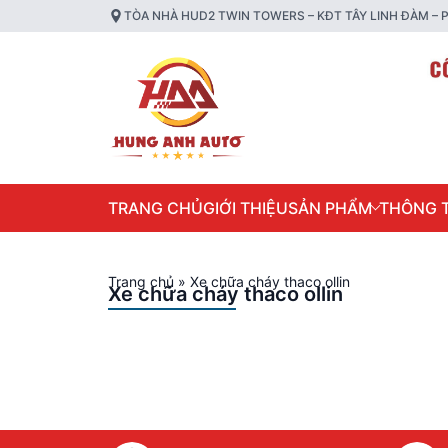
TÒA NHÀ HUD2 TWIN TOWERS – KĐT TÂY LINH ĐÀM – P
TRANG CHỦ
GIỚI THIỆU
SẢN PHẨM
THÔNG T
Trang chủ
»
Xe chữa cháy thaco ollin
Xe chữa cháy thaco ollin