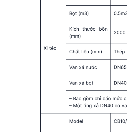
Bọt (m3)
0.5m3
Kích thước bồn
2000 x 
(mm)
Xi téc
Chất liệu (mm)
Thép Q
Van xả nước
DN65
Van xả bọt
DN40
– Bao gồm chỉ báo mức chất
– Một ống xả DN40 có van 
Model
CB10/3