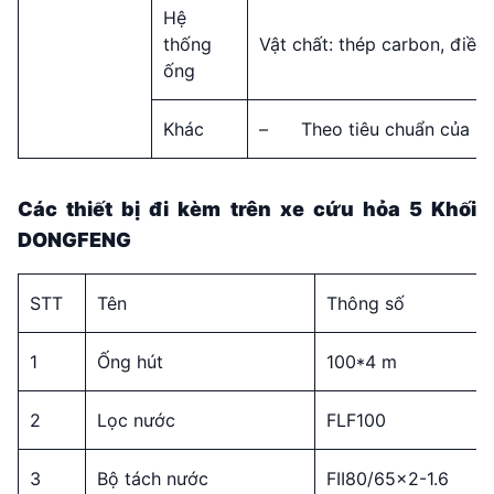
Hệ
thống
Vật chất: thép carbon, điều
ống
Khác
– Theo tiêu chuẩn của Nh
Các thiết bị đi kèm trên xe cứu hỏa 5 Khối
DONGFENG
STT
Tên
Thông số
1
Ống hút
100*4 m
2
Lọc nước
FLF100
3
Bộ tách nước
FII80/65×2-1.6