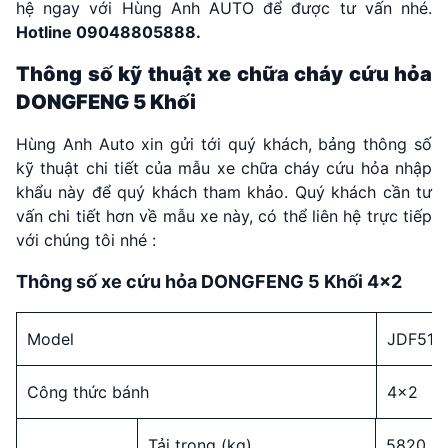
hệ ngay với Hùng Anh AUTO để được tư vấn nhé.
Hotline 09048805888.
Thông số kỹ thuật xe chữa cháy cứu hỏa
DONGFENG 5 Khối
Hùng Anh Auto xin gửi tới quý khách, bảng thông số
kỹ thuật chi tiết của mẫu xe chữa cháy cứu hỏa nhập
khẩu này để quý khách tham khảo. Quý khách cần tư
vấn chi tiết hơn về mẫu xe này, có thể liên hệ trực tiếp
với chúng tôi nhé :
Thông số xe cứu hỏa DONGFENG 5 Khối 4×2
Model
JDF511
Công thức bánh
4×2
Tải trọng (kg)
5820