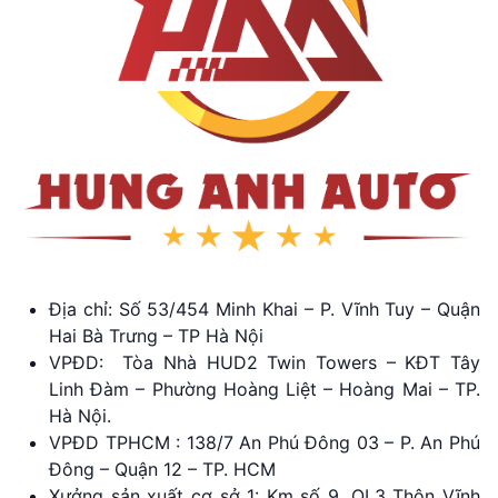
Địa chỉ: Số 53/454 Minh Khai – P. Vĩnh Tuy – Quận
Hai Bà Trưng – TP Hà Nội
VPĐD: Tòa Nhà HUD2 Twin Towers – KĐT Tây
Linh Đàm – Phường Hoàng Liệt – Hoàng Mai – TP.
Hà Nội.
VPĐD TPHCM : 138/7 An Phú Đông 03 – P. An Phú
Đông – Quận 12 – TP. HCM
Xưởng sản xuất cơ sở 1: Km số 9, QL3 Thôn Vĩnh