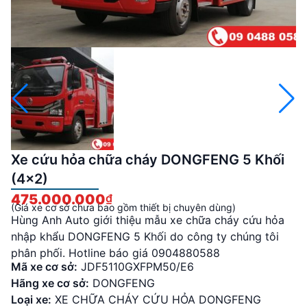
Xe cứu hỏa chữa cháy DONGFENG 5 Khối
(4×2)
475.000.000
₫
(Giá xe cơ sở chưa bao gồm thiết bị chuyên dùng)
Hùng Anh Auto giới thiệu mẫu xe chữa cháy cứu hỏa
nhập khẩu DONGFENG 5 Khối do công ty chúng tôi
phân phối. Hotline báo giá 0904880588
Mã xe cơ sở:
JDF5110GXFPM50/E6
Hãng xe cơ sở:
DONGFENG
Loại xe:
XE CHỮA CHÁY CỨU HỎA DONGFENG