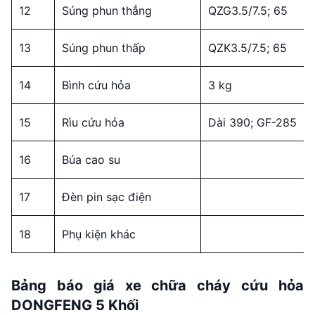
12
Súng phun thẳng
QZG3.5/7.5; 65
13
Súng phun thấp
QZK3.5/7.5; 65
14
Bình cứu hỏa
3 kg
15
Rìu cứu hỏa
Dài 390; GF-285
16
Búa cao su
17
Đèn pin sạc điện
18
Phụ kiện khác
Bảng báo giá xe chữa cháy cứu hỏa
DONGFENG 5 Khối