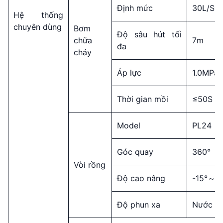
Định mức
30L/S@
Hệ thống
chuyên dùng
Bơm
Độ sâu hút tối
chữa
7m
đa
cháy
Áp lực
1.0MPa
Thời gian mồi
≤50S
Model
PL24
Góc quay
360°
Vòi rồng
Độ cao nâng
-15°～+
Độ phun xa
Nước >