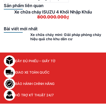
Sản phẩm liên quan
Xe chữa cháy ISUZU 4 Khối Nhập Khẩu
X
800.000.000
₫
Bài viết mới nhất
Xe chữa cháy mini: Giải pháp phòng cháy
hiệu quả cho khu dân cư
ĐẦY ĐỦ PHIẾU – GIẤY TỜ
GIAO XE TOÀN QUỐC
BẢO HÀNH CHÍNH HÃNG
HỖ TRỢ KỸ THUẬT 24/7