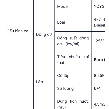
Model
YCY301
4kỳ, 4 
Loại
Diesel, 
Cấu hình xe
Động cơ
Công suất động
125/38
cơ (kw/ml)
Tiêu chuẩn khí
Euro 6
thải
Cỡ lốp
8.25R2
Lốp
Số lượng
6+1
Dung tích nước
4.5m3
(m3)