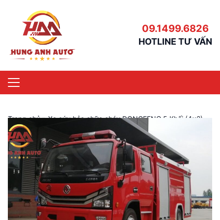
09.1499.6826
HOTLINE TƯ VẤN
Trang chủ
»
Xe cứu hỏa chữa cháy DONGFENG 5 Khối (4×2)