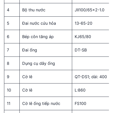
4
Bộ thu nước
JII100/65×2-1.0
5
Đai nước cứu hỏa
13-65-20
6
Bép côn tăng áp
KJ65/80
7
Đai ống
DT-SB
8
Dụng cụ dây ống
9
Cờ lê
QT-DS1; dài: 400
10
Cờ lê
L:860
11
Cờ lê ống tiếp nước
FS100