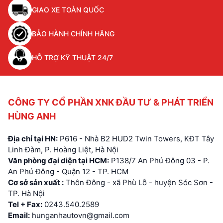
GIAO XE TOÀN QUỐC
BẢO HÀNH CHÍNH HÃNG
HỖ TRỢ KỸ THUẬT 24/7
CÔNG TY CỔ PHẦN XNK ĐẦU TƯ & PHÁT TRIỂN
HÙNG ANH
Địa chỉ tại HN:
P616 - Nhà B2 HUD2 Twin Towers, KĐT Tây
Linh Đàm, P. Hoàng Liệt, Hà Nội
Văn phòng đại diện tại HCM:
P138/7 An Phú Đông 03 - P.
An Phú Đông - Quận 12 - TP. HCM
Cơ sở sản xuất :
Thôn Đông - xã Phù Lỗ - huyện Sóc Sơn -
TP. Hà Nội
Tel + Fax:
0243.540.2589
Email:
hunganhautovn@gmail.com