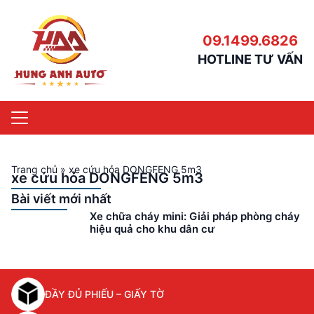
09.1499.6826
HOTLINE TƯ VẤN
Trang chủ
»
xe cứu hỏa DONGFENG 5m3
xe cứu hỏa DONGFENG 5m3
Bài viết mới nhất
Xe chữa cháy mini: Giải pháp phòng cháy
hiệu quả cho khu dân cư
ĐẦY ĐỦ PHIẾU – GIẤY TỜ