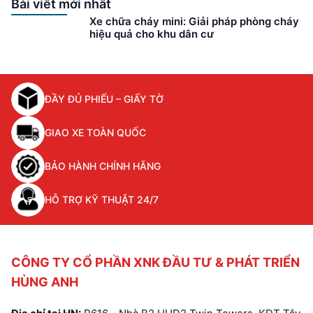
nhiều tiện nghi,
Bài viết mới nhất
nhưng cũng tiềm ẩn
Xe chữa cháy mini: Giải pháp phòng cháy
không ít nguy cơ
hiệu quả cho khu dân cư
cháy nổ, đặc biệt là
tại các khu dân cư
đông đúc, nhà cửa
san sát. Một sơ suất
ĐẦY ĐỦ PHIẾU – GIẤY TỜ
nhỏ trong sử dụng
điện, gas, hương
khói,… cũng có thể
GIAO XE TOÀN QUỐC
châm […]
BẢO HÀNH CHÍNH HÃNG
HỖ TRỢ KỸ THUẬT 24/7
CÔNG TY CỔ PHẦN XNK ĐẦU TƯ & PHÁT TRIỂN
HÙNG ANH