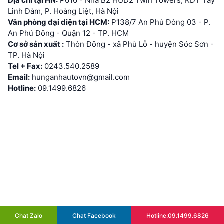
Địa chỉ tại HN:
P616 - Nhà B2 HUD2 Twin Towers, KĐT Tây
Linh Đàm, P. Hoàng Liệt, Hà Nội
Văn phòng đại diện tại HCM:
P138/7 An Phú Đông 03 - P.
An Phú Đông - Quận 12 - TP. HCM
Cơ sở sản xuất :
Thôn Đông - xã Phù Lỗ - huyện Sóc Sơn -
TP. Hà Nội
Tel + Fax:
0243.540.2589
Email:
hunganhautovn@gmail.com
Hotline:
09.1499.6826
Chat Zalo
Chat Facebook
Hotline:09.1499.6826