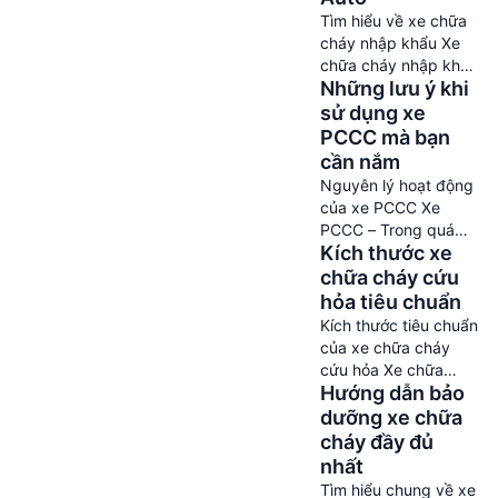
bị cần thiết để chữa
Tìm hiểu về xe chữa
cháy, xe giúp đảm
cháy nhập khẩu Xe
bảo an toàn cho
chữa cháy nhập khẩu
người dân và tài sản
Những lưu ý khi
được thiết kế và sản
khi xảy ra hỏa hoạn.
xuất theo tiêu chuẩn
sử dụng xe
Cùng tìm hiểu […]
cao nhất, đảm bảo
PCCC mà bạn
đáp ứng được các
cần nắm
yêu cầu khắt khe về
Nguyên lý hoạt động
chất lượng và an
của xe PCCC Xe
toàn. Các công nghệ
PCCC – Trong quá
tiên tiến và dây
Kích thước xe
trình hoạt động, hệ
chuyền sản xuất hiện
thống bơm nước (01)
chữa cháy cứu
đại của các nước […]
hoạt động bằng cách
hỏa tiêu chuẩn
cung cấp nước từ
Kích thước tiêu chuẩn
bồn chứa nước (02)
của xe chữa cháy
hoặc từ các nguồn
cứu hỏa Xe chữa
nước bên ngoài.
Hướng dẫn bảo
cháy cứu hỏa đóng
Nước này sau đó
vai trò vô cùng quan
dưỡng xe chữa
được pha loãng với
trọng trong việc vận
cháy đầy đủ
chất tạo bọt từ bồn
hành và xử lý các vụ
nhất
chứa Foam và […]
hỏa hoạn. Để đảm
Tìm hiểu chung về xe