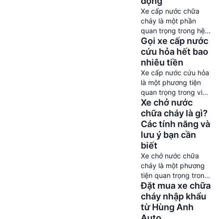
động
việc đảm bảo an toàn
Xe cấp nước chữa
cho cộng đồng. Có
cháy là một phần
nhiều thương hiệu sản
quan trọng trong hệ
xuất xe chữa cháy
Gọi xe cấp nước
thống phòng cháy
khác nhau trên thị […]
chữa cháy. Xe đóng
cứu hỏa hết bao
vai trò trong việc
nhiêu tiền
truyền tải nước từ
Xe cấp nước cứu hỏa
nguồn cung cấp tới
là một phương tiện
hiện trường để dập
quan trọng trong việc
tắt đám cháy hiệu
Xe chở nước
đối phó với các tình
quả. Cùng Hùng Anh
huống khẩn cấp liên
chữa cháy là gì?
Auto tìm hiểu thêm
quan đến cháy nổ.
Các tính năng và
các thông tin loại xe
Với khả năng chở
lưu ý bạn cần
cứu hỏa đặc […]
theo lượng nước lớn
biết
và các thiết bị hỗ trợ,
Xe chở nước chữa
xe cấp nước cứu hỏa
cháy là một phương
giúp dập tắt ngọn lửa
tiện quan trọng trong
và ngăn chặn sự lan
Đặt mua xe chữa
hệ thống phòng cháy
[…]
chữa cháy. Với khả
cháy nhập khẩu
năng chở đầy nước
từ Hùng Anh
và trang bị các thiết
Auto