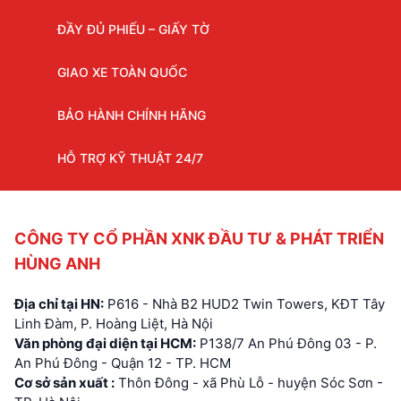
ĐẦY ĐỦ PHIẾU – GIẤY TỜ
GIAO XE TOÀN QUỐC
BẢO HÀNH CHÍNH HÃNG
HỖ TRỢ KỸ THUẬT 24/7
CÔNG TY CỔ PHẦN XNK ĐẦU TƯ & PHÁT TRIỂN
HÙNG ANH
Địa chỉ tại HN:
P616 - Nhà B2 HUD2 Twin Towers, KĐT Tây
Linh Đàm, P. Hoàng Liệt, Hà Nội
Văn phòng đại diện tại HCM:
P138/7 An Phú Đông 03 - P.
An Phú Đông - Quận 12 - TP. HCM
Cơ sở sản xuất :
Thôn Đông - xã Phù Lỗ - huyện Sóc Sơn -