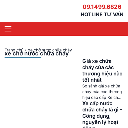
09.1499.6826
HOTLINE TƯ VẤN
Trang chủ
»
xe chở nước chữa cháy
xe chở nước chữa cháy
Giá xe chữa
cháy của các
thương hiệu nào
tốt nhất
So sánh giá xe chữa
cháy của các thương
hiệu cao cấp Xe chữa
Xe cấp nước
cháy là một phần
quan trọng trong hệ
chữa cháy là gì –
thống phòng cháy
Công dụng,
chữa cháy và có vai
nguyên lý hoạt
trò quan trọng trong