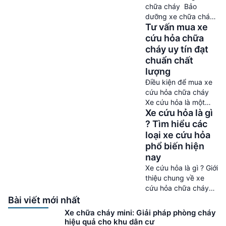
bảo hiệu quả trong
chữa cháy Bảo
công tác cứu hỏa,
dưỡng xe chữa cháy
kích thước của xe
Tư vấn mua xe
– Xe chữa cháy là
chữa cháy cứu hỏa
một loại phương tiện
cứu hỏa chữa
cần tuân theo các […]
chuyên dụng được
cháy uy tín đạt
thiết kế đặc biệt để
chuẩn chất
đối phó với các tình
lượng
huống hỏa hoạn và
Điều kiện để mua xe
cứu hộ cứu nạn. Xe
cứu hỏa chữa cháy
đóng vai trò quan
Xe cứu hỏa là một
trọng trong việc bảo
Xe cứu hỏa là gì
phần quan trọng
vệ cuộc sống và […]
trong hệ thống cứu
? Tìm hiểu các
hỏa của mỗi thành
loại xe cứu hỏa
phố hay tỉnh thành.
phổ biến hiện
Xe giúp các đội cứu
nay
hỏa nhanh chóng đến
Xe cứu hỏa là gì ? Giới
nơi xảy ra sự cố để
thiệu chung về xe
cứu người và tài sản.
cứu hỏa chữa cháy
Vì vậy, việc mua xe
Xe cứu hỏa là gì ? –
Bài viết mới nhất
cứu […]
Xe cứu hỏa là phương
Xe chữa cháy mini: Giải pháp phòng cháy
tiện quen thuộc
hiệu quả cho khu dân cư