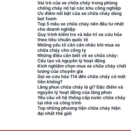
nhưng không phải ai
Vai trò của xe chữa cháy trong phòng
cũng thực sự hiểu rõ
chống cháy nổ tại các khu công nghiệp
Ưu điểm nổi bật của xe chữa cháy dùng
về loại xe này. Cùng
bọt foam
Hùng Anh Auto tìm
Top 5 mẫu xe chữa cháy nên đầu tư nhất
hiểu về những thông
cho doanh nghiệp
tin cũng như […]
Quy trình kiểm tra và bảo trì xe cứu hỏa
theo tiêu chuẩn quốc tế
Những yếu tố cần cân nhắc khi mua xe
chữa cháy cho công ty
Những điều cần biết về xe chữa cháy:
Cấu tạo và nguyên lý hoạt động
Kinh nghiệm chọn mua xe chữa cháy chất
lượng của chuyên gia
Gọi xe cứu hỏa 114 đến chữa cháy có mất
tiền không?
Lăng phun chữa cháy là gì? Đặc điểm và
nguyên lý hoạt động của lăng phun
Yêu cầu về hệ thống cấp nước chữa cháy
tại nhà và công trình
Top những phương tiện chữa cháy hiện
đại nhất thế giới