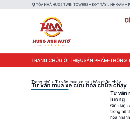
TÒA NHÀ HUD2 TWIN TOWERS – KĐT TÂY LINH ĐÀM – P
TRANG CHỦ
GIỚI THIỆU
SẢN PHẨM
THÔNG T
Trang chủ
»
Tư vấn mua xe cứu hỏa chữa cháy
Tư vấn mua xe cứu hỏa chữa cháy
Tư vấn 
lượng
Điều kiện
trong hệ t
hỏa nhanh 
xe cứu […