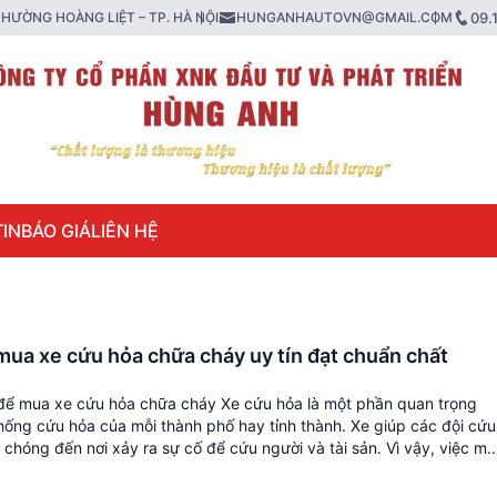
HƯỜNG HOÀNG LIỆT – TP. HÀ NỘI
HUNGANHAUTOVN@GMAIL.COM
09.
IN
BÁO GIÁ
LIÊN HỆ
mua xe cứu hỏa chữa cháy uy tín đạt chuẩn chất
 để mua xe cứu hỏa chữa cháy Xe cứu hỏa là một phần quan trọng
hống cứu hỏa của mỗi thành phố hay tỉnh thành. Xe giúp các đội cứu
chóng đến nơi xảy ra sự cố để cứu người và tài sản. Vì vậy, việc m
]