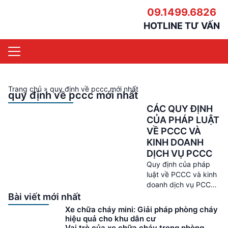
09.1499.6826
HOTLINE TƯ VẤN
Trang chủ
»
quy định về pccc mới nhất
quy định về pccc mới nhất
CÁC QUY ĐỊNH
CỦA PHÁP LUẬT
VỀ PCCC VÀ
KINH DOANH
DỊCH VỤ PCCC
Quy định của pháp
luật về PCCC và kinh
doanh dịch vụ PCCC
– Tham khảo ngay
Bài viết mới nhất
Hùng Anh Auto xin
Xe chữa cháy mini: Giải pháp phòng cháy
gửi tới quý khách,
hiệu quả cho khu dân cư
các quy định của
Vai trò của xe chữa cháy trong phòng