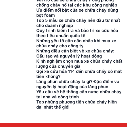
Pháp luật về PCCC
chống cháy nổ tại các khu công nghiệp
Ưu điểm nổi bật của xe chữa cháy dùng
và kinh doanh dịch vụ
bọt foam
PCCC để quý khách
Top 5 mẫu xe chữa cháy nên đầu tư nhất
tham khảo : PCCC
cho doanh nghiệp
hiện nay đang làm
Quy trình kiểm tra và bảo trì xe cứu hỏa
một trong những vấn
theo tiêu chuẩn quốc tế
đề […]
Những yếu tố cần cân nhắc khi mua xe
chữa cháy cho công ty
Những điều cần biết về xe chữa cháy:
Cấu tạo và nguyên lý hoạt động
Kinh nghiệm chọn mua xe chữa cháy chất
lượng của chuyên gia
Gọi xe cứu hỏa 114 đến chữa cháy có mất
tiền không?
Lăng phun chữa cháy là gì? Đặc điểm và
nguyên lý hoạt động của lăng phun
Yêu cầu về hệ thống cấp nước chữa cháy
tại nhà và công trình
Top những phương tiện chữa cháy hiện
đại nhất thế giới