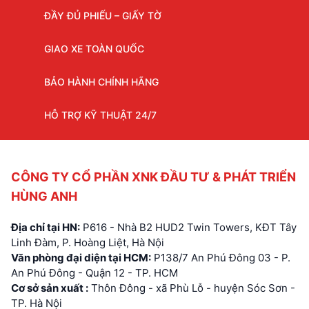
ĐẦY ĐỦ PHIẾU – GIẤY TỜ
GIAO XE TOÀN QUỐC
BẢO HÀNH CHÍNH HÃNG
HỖ TRỢ KỸ THUẬT 24/7
CÔNG TY CỔ PHẦN XNK ĐẦU TƯ & PHÁT TRIỂN
HÙNG ANH
Địa chỉ tại HN:
P616 - Nhà B2 HUD2 Twin Towers, KĐT Tây
Linh Đàm, P. Hoàng Liệt, Hà Nội
Văn phòng đại diện tại HCM:
P138/7 An Phú Đông 03 - P.
An Phú Đông - Quận 12 - TP. HCM
Cơ sở sản xuất :
Thôn Đông - xã Phù Lỗ - huyện Sóc Sơn -
TP. Hà Nội