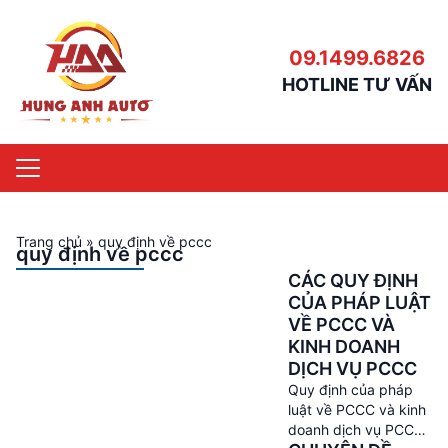
09.1499.6826
HOTLINE TƯ VẤN
Trang chủ
»
quy định về pccc
quy định về pccc
CÁC QUY ĐỊNH
CỦA PHÁP LUẬT
VỀ PCCC VÀ
KINH DOANH
DỊCH VỤ PCCC
Quy định của pháp
luật về PCCC và kinh
doanh dịch vụ PCCC