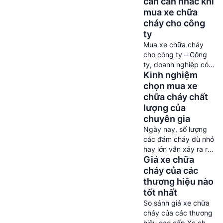
cần cân nhắc khi
cho bất kỳ doanh
mua xe chữa
nghiệp nào. Trang bị
cháy cho công
xe chữa cháy phù
ty
hợp là giải pháp
Mua xe chữa cháy
phòng ngừa hiệu quả,
cho công ty – Công
đảm bảo an toàn và
ty, doanh nghiệp có
sự phát triển […]
Kinh nghiệm
thể mua xe cứu hoả
được hay không?
chọn mua xe
Những yếu tố nào
chữa cháy chất
cần cân nhắc trước
lượng của
khi mua xe PCCC?
chuyên gia
Đây chính là vài câu
Ngày nay, số lượng
hỏi được nhiều khách
các đám cháy dù nhỏ
hàng đi tìm kiếm lời
hay lớn vẫn xảy ra rất
giải đáp chi tiết nhất
Giá xe chữa
nhiều. Chính vì điều
hiện nay. Để […]
đó, quy định nhà
cháy của các
nước yêu cầu toàn bộ
thương hiệu nào
người dân cần biết
tốt nhất
PCCC đúng cách.
So sánh giá xe chữa
Trong đó, các doanh
cháy của các thương
nghiệp, công ty tư
hiệu cao cấp Xe chữa