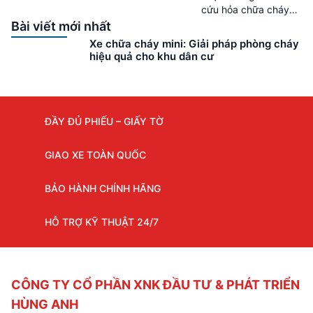
cứu người và tài sản.
cứu hỏa chữa cháy
Vì vậy, việc mua xe
Xe cứu hỏa là gì ? –
Bài viết mới nhất
cứu […]
Xe cứu hỏa là phương
Xe chữa cháy mini: Giải pháp phòng cháy
tiện quen thuộc
hiệu quả cho khu dân cư
nhưng không phải ai
cũng thực sự hiểu rõ
về loại xe này. Cùng
Hùng Anh Auto tìm
ĐẦY ĐỦ PHIẾU – GIẤY TỜ
hiểu về những thông
tin cũng như […]
GIAO XE TOÀN QUỐC
BẢO HÀNH CHÍNH HÃNG
HỖ TRỢ KỸ THUẬT 24/7
CÔNG TY CỔ PHẦN XNK ĐẦU TƯ & PHÁT TRIỂN
HÙNG ANH