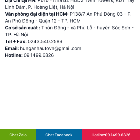
Địa chỉ tại HN:
P616 - Nhà B2 HUD2 Twin Towers, KĐT Tây
Linh Đàm, P. Hoàng Liệt, Hà Nội
Văn phòng đại diện tại HCM:
P138/7 An Phú Đông 03 - P.
An Phú Đông - Quận 12 - TP. HCM
Cơ sở sản xuất :
Thôn Đông - xã Phù Lỗ - huyện Sóc Sơn -
TP. Hà Nội
Tel + Fax:
0243.540.2589
Email:
hunganhautovn@gmail.com
Hotline:
09.1499.6826
Chat Zalo
Chat Facebook
Hotline:09.1499.6826