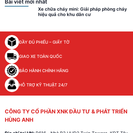
một thiết bị quan
Bài viết mới nhất
trọng trong hệ thống
Xe chữa cháy mini: Giải pháp phòng cháy
chữa cháy, được sử
hiệu quả cho khu dân cư
dụng để phun nước
hoặc chất chữa cháy
khác vào ngọn lửa
nhằm kiểm soát và
ĐẦY ĐỦ PHIẾU – GIẤY TỜ
dập tắt đám cháy.
Cùng tìm hiểu về lăng
phun chữa cháy cùng
GIAO XE TOÀN QUỐC
nguyên lý […]
BẢO HÀNH CHÍNH HÃNG
HỖ TRỢ KỸ THUẬT 24/7
CÔNG TY CỔ PHẦN XNK ĐẦU TƯ & PHÁT TRIỂN
HÙNG ANH