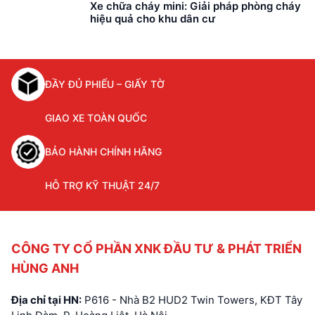
Xe chữa cháy mini: Giải pháp phòng cháy
– Thiết bị chữa cháy
hiệu quả cho khu dân cư
là một phần quan
trọng trong công tác
phòng cháy chữa
cháy. Các thiết bị này
ĐẦY ĐỦ PHIẾU – GIẤY TỜ
giúp đảm bảo rằng
khi xảy ra hỏa hoạn,
chúng ta có […]
GIAO XE TOÀN QUỐC
BẢO HÀNH CHÍNH HÃNG
HỖ TRỢ KỸ THUẬT 24/7
CÔNG TY CỔ PHẦN XNK ĐẦU TƯ & PHÁT TRIỂN
HÙNG ANH
Địa chỉ tại HN:
P616 - Nhà B2 HUD2 Twin Towers, KĐT Tây