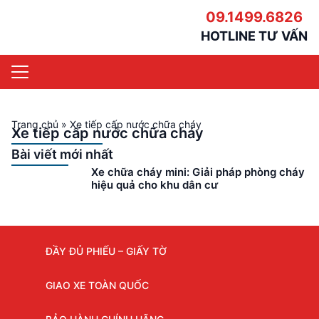
09.1499.6826
HOTLINE TƯ VẤN
Trang chủ
»
Xe tiếp cấp nước chữa cháy
Xe tiếp cấp nước chữa cháy
Bài viết mới nhất
Xe chữa cháy mini: Giải pháp phòng cháy
hiệu quả cho khu dân cư
ĐẦY ĐỦ PHIẾU – GIẤY TỜ
GIAO XE TOÀN QUỐC