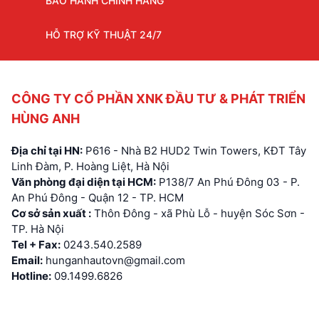
BẢO HÀNH CHÍNH HÃNG
HỖ TRỢ KỸ THUẬT 24/7
CÔNG TY CỔ PHẦN XNK ĐẦU TƯ & PHÁT TRIỂN
HÙNG ANH
Địa chỉ tại HN:
P616 - Nhà B2 HUD2 Twin Towers, KĐT Tây
Linh Đàm, P. Hoàng Liệt, Hà Nội
Văn phòng đại diện tại HCM:
P138/7 An Phú Đông 03 - P.
An Phú Đông - Quận 12 - TP. HCM
Cơ sở sản xuất :
Thôn Đông - xã Phù Lỗ - huyện Sóc Sơn -
TP. Hà Nội
Tel + Fax:
0243.540.2589
Email:
hunganhautovn@gmail.com
Hotline:
09.1499.6826