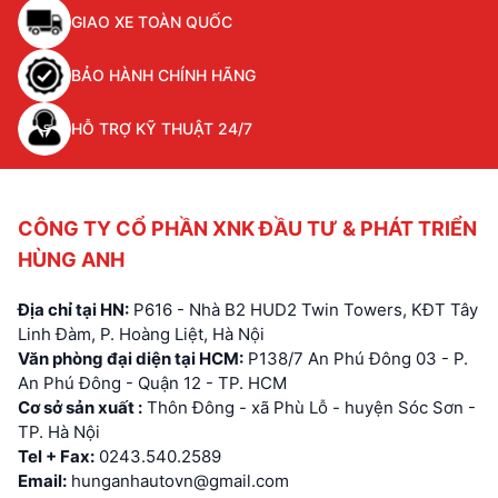
GIAO XE TOÀN QUỐC
BẢO HÀNH CHÍNH HÃNG
HỖ TRỢ KỸ THUẬT 24/7
CÔNG TY CỔ PHẦN XNK ĐẦU TƯ & PHÁT TRIỂN
HÙNG ANH
Địa chỉ tại HN:
P616 - Nhà B2 HUD2 Twin Towers, KĐT Tây
Linh Đàm, P. Hoàng Liệt, Hà Nội
Văn phòng đại diện tại HCM:
P138/7 An Phú Đông 03 - P.
An Phú Đông - Quận 12 - TP. HCM
Cơ sở sản xuất :
Thôn Đông - xã Phù Lỗ - huyện Sóc Sơn -
TP. Hà Nội
Tel + Fax:
0243.540.2589
Email:
hunganhautovn@gmail.com