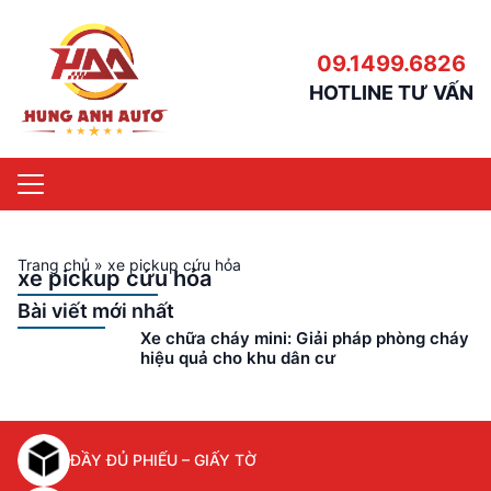
09.1499.6826
HOTLINE TƯ VẤN
Trang chủ
»
xe pickup cứu hỏa
xe pickup cứu hỏa
Bài viết mới nhất
Xe chữa cháy mini: Giải pháp phòng cháy
hiệu quả cho khu dân cư
ĐẦY ĐỦ PHIẾU – GIẤY TỜ