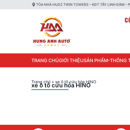
TÒA NHÀ HUD2 TWIN TOWERS – KĐT TÂY LINH ĐÀM – P
TRANG CHỦ
GIỚI THIỆU
SẢN PHẨM
THÔNG T
Trang chủ
»
xe ô tô cứu hỏa HINO
xe ô tô cứu hỏa HINO