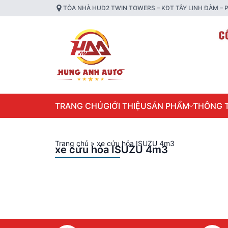
TÒA NHÀ HUD2 TWIN TOWERS – KĐT TÂY LINH ĐÀM – P
TRANG CHỦ
GIỚI THIỆU
SẢN PHẨM
THÔNG T
Trang chủ
»
xe cứu hỏa ISUZU 4m3
xe cứu hỏa ISUZU 4m3