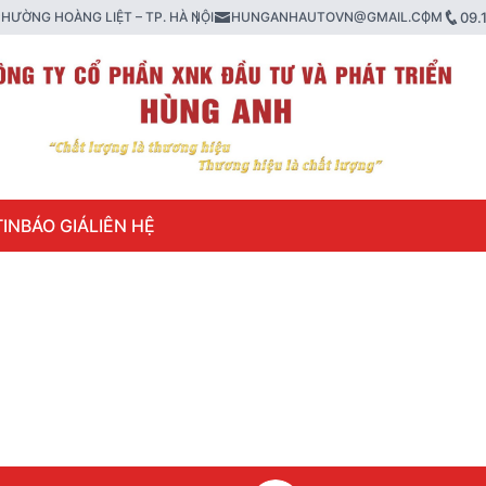
HƯỜNG HOÀNG LIỆT – TP. HÀ NỘI
HUNGANHAUTOVN@GMAIL.COM
09.
IN
BÁO GIÁ
LIÊN HỆ