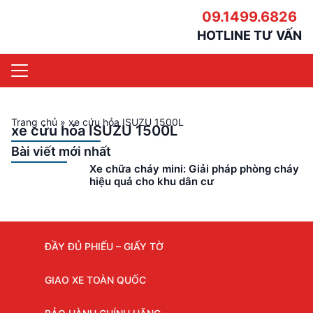
09.1499.6826
HOTLINE TƯ VẤN
Trang chủ
»
xe cứu hỏa ISUZU 1500L
xe cứu hỏa ISUZU 1500L
Bài viết mới nhất
Xe chữa cháy mini: Giải pháp phòng cháy
hiệu quả cho khu dân cư
ĐẦY ĐỦ PHIẾU – GIẤY TỜ
GIAO XE TOÀN QUỐC