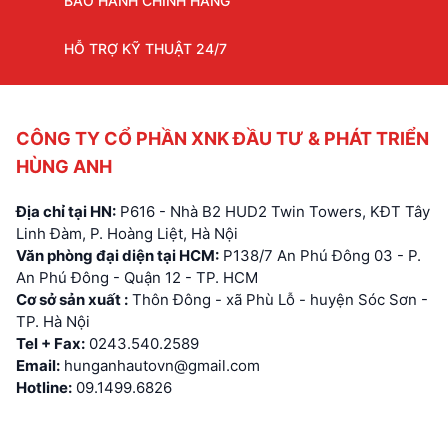
BẢO HÀNH CHÍNH HÃNG
HỖ TRỢ KỸ THUẬT 24/7
CÔNG TY CỔ PHẦN XNK ĐẦU TƯ & PHÁT TRIỂN
HÙNG ANH
Địa chỉ tại HN:
P616 - Nhà B2 HUD2 Twin Towers, KĐT Tây
Linh Đàm, P. Hoàng Liệt, Hà Nội
Văn phòng đại diện tại HCM:
P138/7 An Phú Đông 03 - P.
An Phú Đông - Quận 12 - TP. HCM
Cơ sở sản xuất :
Thôn Đông - xã Phù Lỗ - huyện Sóc Sơn -
TP. Hà Nội
Tel + Fax:
0243.540.2589
Email:
hunganhautovn@gmail.com
Hotline:
09.1499.6826