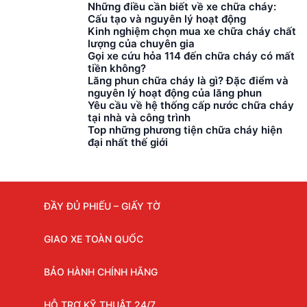
Những điều cần biết về xe chữa cháy:
Cấu tạo và nguyên lý hoạt động
Kinh nghiệm chọn mua xe chữa cháy chất
lượng của chuyên gia
Gọi xe cứu hỏa 114 đến chữa cháy có mất
tiền không?
Lăng phun chữa cháy là gì? Đặc điểm và
nguyên lý hoạt động của lăng phun
Yêu cầu về hệ thống cấp nước chữa cháy
tại nhà và công trình
Top những phương tiện chữa cháy hiện
đại nhất thế giới
ĐẦY ĐỦ PHIẾU – GIẤY TỜ
GIAO XE TOÀN QUỐC
BẢO HÀNH CHÍNH HÃNG
HỖ TRỢ KỸ THUẬT 24/7