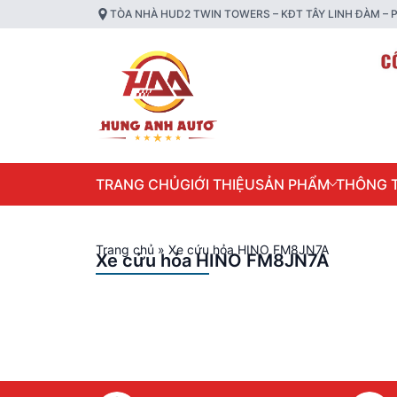
TÒA NHÀ HUD2 TWIN TOWERS – KĐT TÂY LINH ĐÀM – P
TRANG CHỦ
GIỚI THIỆU
SẢN PHẨM
THÔNG T
Trang chủ
»
Xe cứu hỏa HINO FM8JN7A
Xe cứu hỏa HINO FM8JN7A