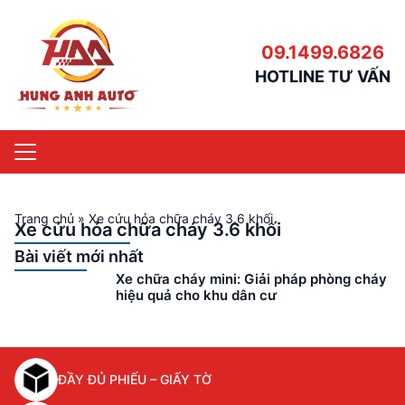
09.1499.6826
HOTLINE TƯ VẤN
Trang chủ
»
Xe cứu hỏa chữa cháy 3.6 khối
Xe cứu hỏa chữa cháy 3.6 khối
Bài viết mới nhất
Xe chữa cháy mini: Giải pháp phòng cháy
hiệu quả cho khu dân cư
ĐẦY ĐỦ PHIẾU – GIẤY TỜ