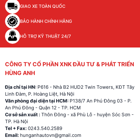
GIAO XE TOÀN QUỐC
BẢO HÀNH CHÍNH HÃNG
HỖ TRỢ KỸ THUẬT 24/7
CÔNG TY CỔ PHẦN XNK ĐẦU TƯ & PHÁT TRIỂN
HÙNG ANH
Địa chỉ tại HN:
P616 - Nhà B2 HUD2 Twin Towers, KĐT Tây
Linh Đàm, P. Hoàng Liệt, Hà Nội
Văn phòng đại diện tại HCM:
P138/7 An Phú Đông 03 - P.
An Phú Đông - Quận 12 - TP. HCM
Cơ sở sản xuất :
Thôn Đông - xã Phù Lỗ - huyện Sóc Sơn -
TP. Hà Nội
Tel + Fax:
0243.540.2589
Email:
hunganhautovn@gmail.com