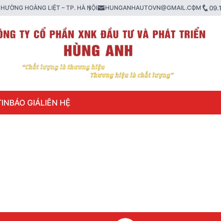
HƯỜNG HOÀNG LIỆT – TP. HÀ NỘI
HUNGANHAUTOVN@GMAIL.COM
09.
IN
BÁO GIÁ
LIÊN HỆ