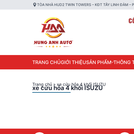
TÒA NHÀ HUD2 TWIN TOWERS – KĐT TÂY LINH ĐÀM – P
TRANG CHỦ
GIỚI THIỆU
SẢN PHẨM
THÔNG T
Trang chủ
»
xe cứu hỏa 4 khối ISUZU
xe cứu hỏa 4 khối ISUZU