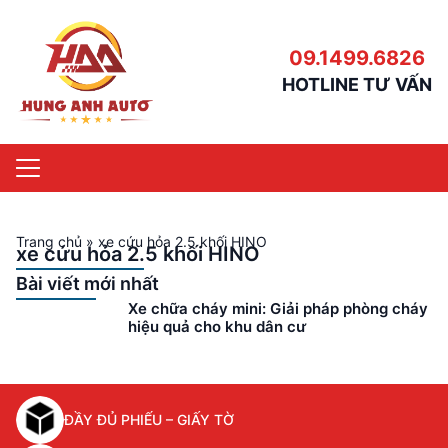
09.1499.6826
HOTLINE TƯ VẤN
Trang chủ
»
xe cứu hỏa 2.5 khối HINO
xe cứu hỏa 2.5 khối HINO
Bài viết mới nhất
Xe chữa cháy mini: Giải pháp phòng cháy
hiệu quả cho khu dân cư
ĐẦY ĐỦ PHIẾU – GIẤY TỜ