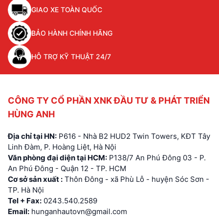
GIAO XE TOÀN QUỐC
BẢO HÀNH CHÍNH HÃNG
HỖ TRỢ KỸ THUẬT 24/7
CÔNG TY CỔ PHẦN XNK ĐẦU TƯ & PHÁT TRIỂN
HÙNG ANH
Địa chỉ tại HN:
P616 - Nhà B2 HUD2 Twin Towers, KĐT Tây
Linh Đàm, P. Hoàng Liệt, Hà Nội
Văn phòng đại diện tại HCM:
P138/7 An Phú Đông 03 - P.
An Phú Đông - Quận 12 - TP. HCM
Cơ sở sản xuất :
Thôn Đông - xã Phù Lỗ - huyện Sóc Sơn -
TP. Hà Nội
Tel + Fax:
0243.540.2589
Email:
hunganhautovn@gmail.com