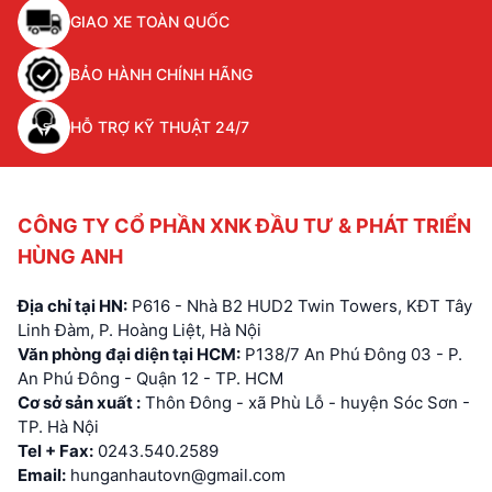
GIAO XE TOÀN QUỐC
BẢO HÀNH CHÍNH HÃNG
HỖ TRỢ KỸ THUẬT 24/7
CÔNG TY CỔ PHẦN XNK ĐẦU TƯ & PHÁT TRIỂN
HÙNG ANH
Địa chỉ tại HN:
P616 - Nhà B2 HUD2 Twin Towers, KĐT Tây
Linh Đàm, P. Hoàng Liệt, Hà Nội
Văn phòng đại diện tại HCM:
P138/7 An Phú Đông 03 - P.
An Phú Đông - Quận 12 - TP. HCM
Cơ sở sản xuất :
Thôn Đông - xã Phù Lỗ - huyện Sóc Sơn -
TP. Hà Nội
Tel + Fax:
0243.540.2589
Email:
hunganhautovn@gmail.com