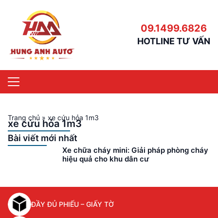
09.1499.6826
HOTLINE TƯ VẤN
Trang chủ
»
xe cứu hỏa 1m3
xe cứu hỏa 1m3
Bài viết mới nhất
Xe chữa cháy mini: Giải pháp phòng cháy
hiệu quả cho khu dân cư
ĐẦY ĐỦ PHIẾU – GIẤY TỜ