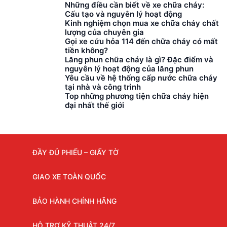
Những điều cần biết về xe chữa cháy:
Cấu tạo và nguyên lý hoạt động
Kinh nghiệm chọn mua xe chữa cháy chất
lượng của chuyên gia
Gọi xe cứu hỏa 114 đến chữa cháy có mất
tiền không?
Lăng phun chữa cháy là gì? Đặc điểm và
nguyên lý hoạt động của lăng phun
Yêu cầu về hệ thống cấp nước chữa cháy
tại nhà và công trình
Top những phương tiện chữa cháy hiện
đại nhất thế giới
ĐẦY ĐỦ PHIẾU – GIẤY TỜ
GIAO XE TOÀN QUỐC
BẢO HÀNH CHÍNH HÃNG
HỖ TRỢ KỸ THUẬT 24/7