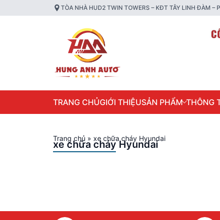
TÒA NHÀ HUD2 TWIN TOWERS – KĐT TÂY LINH ĐÀM – P
TRANG CHỦ
GIỚI THIỆU
SẢN PHẨM
THÔNG T
Trang chủ
»
xe chữa cháy Hyundai
xe chữa cháy Hyundai