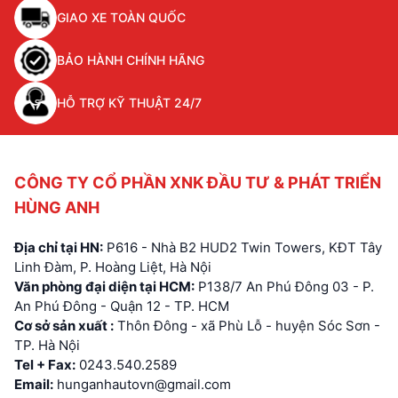
GIAO XE TOÀN QUỐC
BẢO HÀNH CHÍNH HÃNG
HỖ TRỢ KỸ THUẬT 24/7
CÔNG TY CỔ PHẦN XNK ĐẦU TƯ & PHÁT TRIỂN
HÙNG ANH
Địa chỉ tại HN:
P616 - Nhà B2 HUD2 Twin Towers, KĐT Tây
Linh Đàm, P. Hoàng Liệt, Hà Nội
Văn phòng đại diện tại HCM:
P138/7 An Phú Đông 03 - P.
An Phú Đông - Quận 12 - TP. HCM
Cơ sở sản xuất :
Thôn Đông - xã Phù Lỗ - huyện Sóc Sơn -
TP. Hà Nội
Tel + Fax:
0243.540.2589
Email:
hunganhautovn@gmail.com