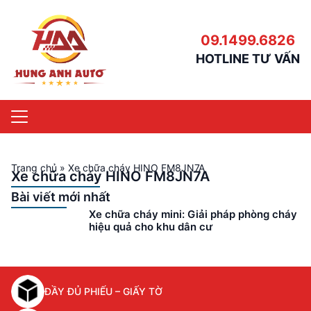
09.1499.6826
HOTLINE TƯ VẤN
Trang chủ
»
Xe chữa cháy HINO FM8JN7A
Xe chữa cháy HINO FM8JN7A
Bài viết mới nhất
Xe chữa cháy mini: Giải pháp phòng cháy
hiệu quả cho khu dân cư
ĐẦY ĐỦ PHIẾU – GIẤY TỜ