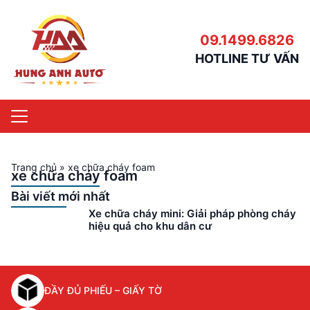
09.1499.6826
HOTLINE TƯ VẤN
Trang chủ
»
xe chữa cháy foam
xe chữa cháy foam
Bài viết mới nhất
Xe chữa cháy mini: Giải pháp phòng cháy
hiệu quả cho khu dân cư
ĐẦY ĐỦ PHIẾU – GIẤY TỜ