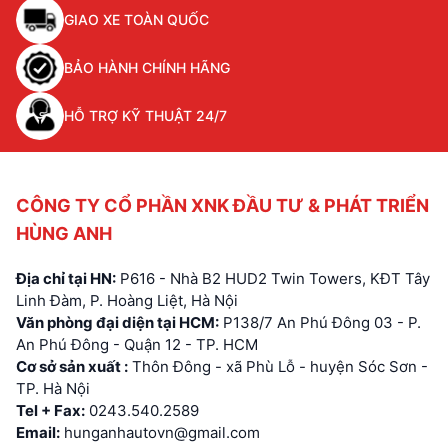
GIAO XE TOÀN QUỐC
BẢO HÀNH CHÍNH HÃNG
HỖ TRỢ KỸ THUẬT 24/7
CÔNG TY CỔ PHẦN XNK ĐẦU TƯ & PHÁT TRIỂN
HÙNG ANH
Địa chỉ tại HN:
P616 - Nhà B2 HUD2 Twin Towers, KĐT Tây
Linh Đàm, P. Hoàng Liệt, Hà Nội
Văn phòng đại diện tại HCM:
P138/7 An Phú Đông 03 - P.
An Phú Đông - Quận 12 - TP. HCM
Cơ sở sản xuất :
Thôn Đông - xã Phù Lỗ - huyện Sóc Sơn -
TP. Hà Nội
Tel + Fax:
0243.540.2589
Email:
hunganhautovn@gmail.com