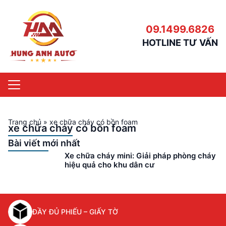
09.1499.6826
HOTLINE TƯ VẤN
Trang chủ
»
xe chữa cháy có bồn foam
xe chữa cháy có bồn foam
Bài viết mới nhất
Xe chữa cháy mini: Giải pháp phòng cháy
hiệu quả cho khu dân cư
ĐẦY ĐỦ PHIẾU – GIẤY TỜ