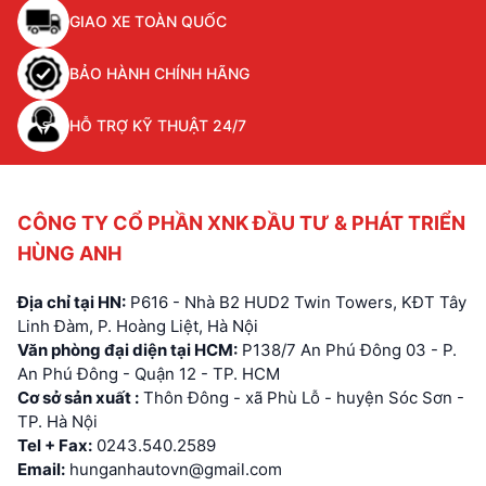
GIAO XE TOÀN QUỐC
BẢO HÀNH CHÍNH HÃNG
HỖ TRỢ KỸ THUẬT 24/7
CÔNG TY CỔ PHẦN XNK ĐẦU TƯ & PHÁT TRIỂN
HÙNG ANH
Địa chỉ tại HN:
P616 - Nhà B2 HUD2 Twin Towers, KĐT Tây
Linh Đàm, P. Hoàng Liệt, Hà Nội
Văn phòng đại diện tại HCM:
P138/7 An Phú Đông 03 - P.
An Phú Đông - Quận 12 - TP. HCM
Cơ sở sản xuất :
Thôn Đông - xã Phù Lỗ - huyện Sóc Sơn -
TP. Hà Nội
Tel + Fax:
0243.540.2589
Email:
hunganhautovn@gmail.com