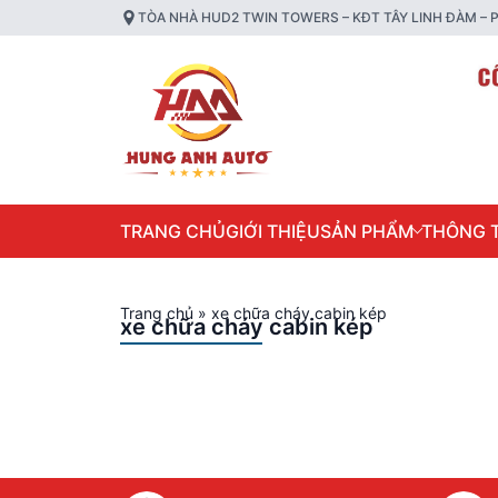
TÒA NHÀ HUD2 TWIN TOWERS – KĐT TÂY LINH ĐÀM – P
TRANG CHỦ
GIỚI THIỆU
SẢN PHẨM
THÔNG T
Trang chủ
»
xe chữa cháy cabin kép
xe chữa cháy cabin kép