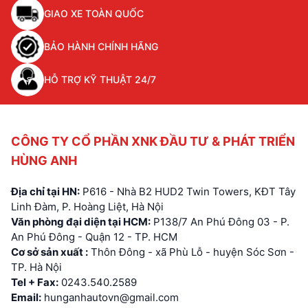
GIAO XE TOÀN QUỐC
BẢO HÀNH CHÍNH HÃNG
HỖ TRỢ KỸ THUẬT 24/7
CÔNG TY CỔ PHẦN XNK ĐẦU TƯ & PHÁT TRIỂN
HÙNG ANH
Địa chỉ tại HN:
P616 - Nhà B2 HUD2 Twin Towers, KĐT Tây
Linh Đàm, P. Hoàng Liệt, Hà Nội
Văn phòng đại diện tại HCM:
P138/7 An Phú Đông 03 - P.
An Phú Đông - Quận 12 - TP. HCM
Cơ sở sản xuất :
Thôn Đông - xã Phù Lỗ - huyện Sóc Sơn -
TP. Hà Nội
Tel + Fax:
0243.540.2589
Email:
hunganhautovn@gmail.com