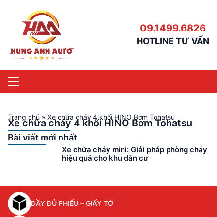
09.1499.6826
HOTLINE TƯ VẤN
Trang chủ
»
Xe chữa cháy 4 khối HINO Bơm Tohatsu
Xe chữa cháy 4 khối HINO Bơm Tohatsu
Bài viết mới nhất
Xe chữa cháy mini: Giải pháp phòng cháy
hiệu quả cho khu dân cư
ĐẦY ĐỦ PHIẾU – GIẤY TỜ