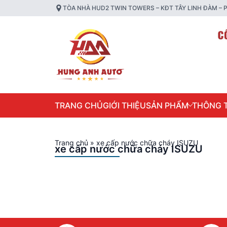
TÒA NHÀ HUD2 TWIN TOWERS – KĐT TÂY LINH ĐÀM – P
TRANG CHỦ
GIỚI THIỆU
SẢN PHẨM
THÔNG T
Trang chủ
»
xe cấp nước chữa cháy ISUZU
xe cấp nước chữa cháy ISUZU